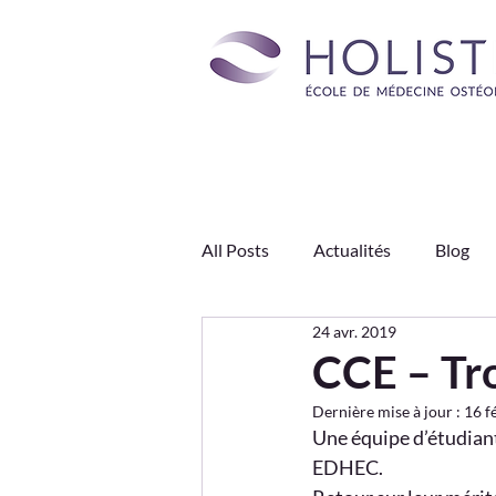
All Posts
Actualités
Blog
24 avr. 2019
Engagements HOLISTÉA
J
CCE – Tr
Dernière mise à jour :
16 f
Type de appartemeants
Une équipe d’étudiant
EDHEC.