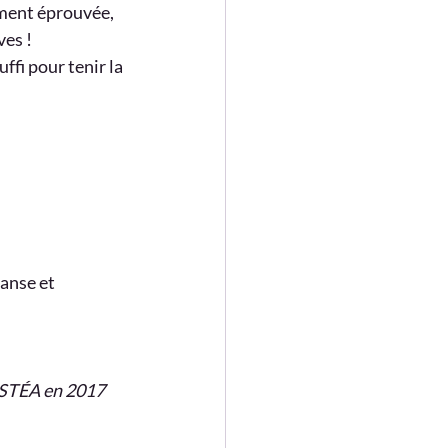
mment éprouvée, 
ves !
fi pour tenir la 
anse et 
ISTÉA en 2017