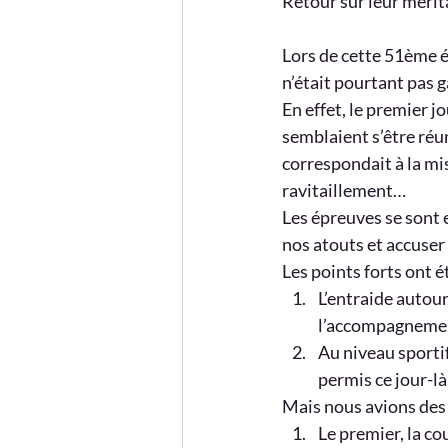
Retour sur leur méri
Lors de cette 51ème éd
n’était pourtant pas 
En effet, le premier jo
semblaient s’être ré
correspondait à la mis
ravitaillement…
Les épreuves se sont 
nos atouts et accuser 
Les points forts ont ét
L’entraide autour
l’accompagnement
Au niveau sportif
permis ce jour-l
Mais nous avions des 
Le premier, la co