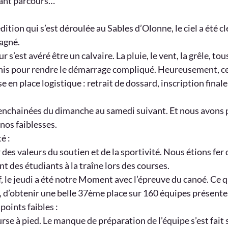
tant parcours…
ition qui s’est déroulée au Sables d’Olonne, le ciel a été cl
gagné.
ur s’est avéré être un calvaire. La pluie, le vent, la grêle, to
unis pour rendre le démarrage compliqué. Heureusement, ce
e en place logistique : retrait de dossard, inscription finale
enchainées du dimanche au samedi suivant. Et nous avons pu
nos faiblesses.
é :
 des valeurs du soutien et de la sportivité. Nous étions fer 
 des étudiants à la traîne lors des courses.
, le jeudi a été notre Moment avec l’épreuve du canoé. Ce q
à, d’obtenir une belle 37ème place sur 160 équipes présente
points faibles :
urse à pied. Le manque de préparation de l’équipe s’est fait s