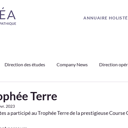
ANNUAIRE HOLIST
Direction des études
Company News
Direction opér
PO
Médias
Ostéopathie
Partenariats
Témoig
ophée Terre
évr. 2023
es a participé au Trophée Terre de la prestigieuse Course C