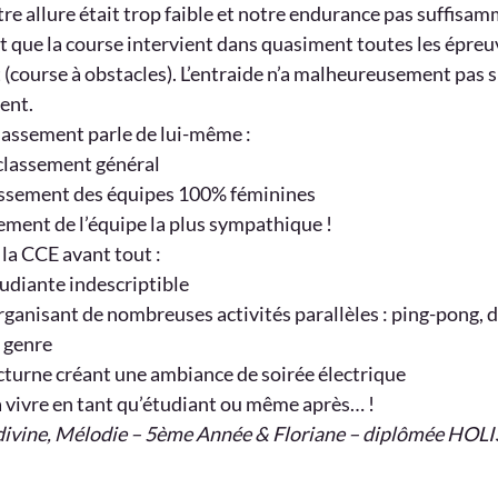
re allure était trop faible et notre endurance pas suffisa
t que la course intervient dans quasiment toutes les épreu
course à obstacles). L’entraide n’a malheureusement pas suf
ent.
classement parle de lui-même :
lassement général
ssement des équipes 100% féminines
ement de l’équipe la plus sympathique !
 la CCE avant tout :
diante indescriptible
rganisant de nombreuses activités parallèles : ping-pong, d
 genre
turne créant une ambiance de soirée électrique
à vivre en tant qu’étudiant ou même après… !
udivine, Mélodie – 5ème Année & Floriane – diplômée HOL