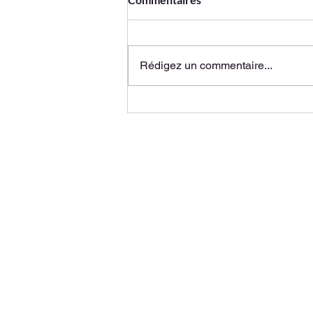
Rédigez un commentaire...
En vidéo : la prise en charge
des grands brûlés
01 34 33 71 50
LE MOT DU D
ECOLE D'EX
46 Av. des Genottes
95800 Cergy
LA VIE ÉTUD