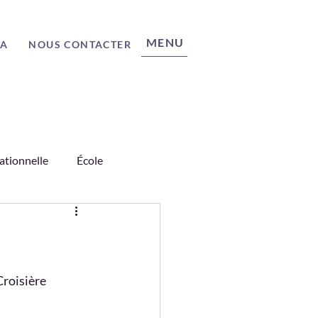
MENU
ÉA
NOUS CONTACTER
ationnelle
École
nages
Science
roisière 