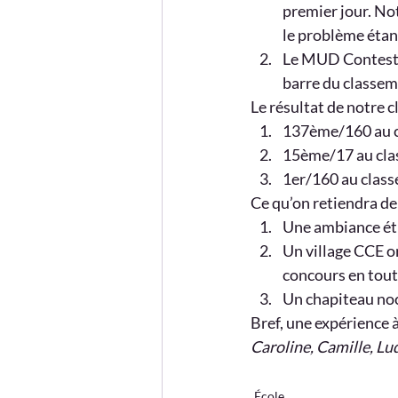
premier jour. Not
le problème étan
Le MUD Contest (
barre du classem
Le résultat de notre 
137ème/160 au c
15ème/17 au cla
1er/160 au class
Ce qu’on retiendra de
Une ambiance étu
Un village CCE o
concours en tout
Un chapiteau noc
Bref, une expérience 
Caroline, Camille, L
École