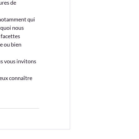
ures de 
 notamment qui 
rquoi nous 
 facettes 
e ou bien 
s vous invitons 
eux connaître 