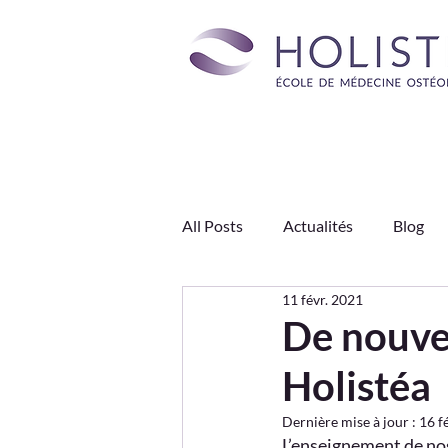
All Posts
Actualités
Blog
11 févr. 2021
Engagements HOLISTÉA
J
De nouve
Holistéa
Type de appartemeants
Dernière mise à jour :
16 f
L’enseignement de nos