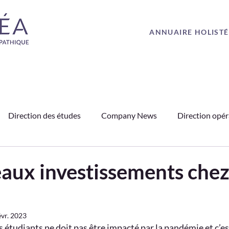
ANNUAIRE HOLIST
Direction des études
Company News
Direction opér
PO
Médias
Ostéopathie
Partenariats
Témoig
aux investissements che
évr. 2023
 étudiants ne doit pas être impacté par la pandémie et c’es