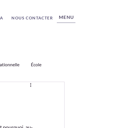
MENU
ÉA
NOUS CONTACTER
ationnelle
École
nages
Science
z
t pourquoi, au-