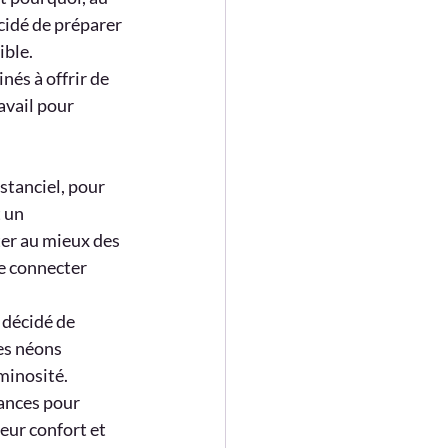
cidé de préparer 
ible.
és à offrir de 
vail pour 
stanciel, pour 
 un 
er au mieux des 
e connecter 
 décidé de 
es néons 
minosité.
ances pour 
leur confort et 