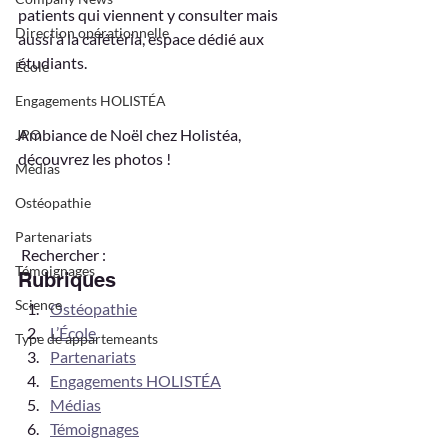
patients qui viennent y consulter mais 
Direction opérationnelle
aussi à la cafétéria, espace dédié aux 
étudiants. 
École
Engagements HOLISTÉA
Ambiance de Noël chez Holistéa, 
JPO
découvrez les photos !    
Médias
Ostéopathie
Partenariats
 Rechercher :    
Témoignages
Rubriques
Science
Ostéopathie
L’École
Type de appartemeants
Partenariats
Engagements HOLISTÉA
Médias
Témoignages