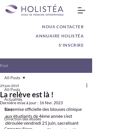
NOUS CONTACTER
ANNUAIRE HOLISTÉA
S'INSCRIRE
Post
All Posts
29 juin 2019
All Posts
La relève est là !
Actualités
Dernière mise à jour :
16 févr. 2023
La remise officielle des blouses clinique 
Blog
aux étudiants de 4ème année s’est 
Direction des études
déroulée vendredi 21 juin, sacralisant 
Company News