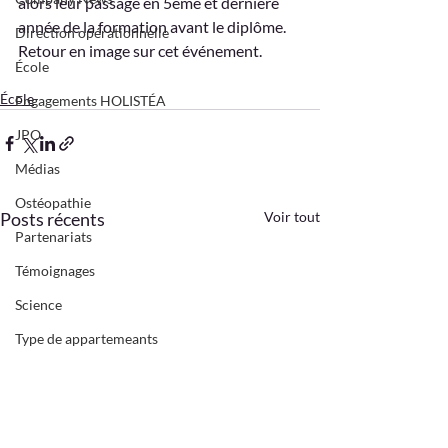
alors leur passage en 5ème et dernière 
année de la formation avant le diplôme.
Direction opérationnelle
Retour en image sur cet événement.
École
École
Engagements HOLISTÉA
JPO
Médias
Ostéopathie
Posts récents
Voir tout
Partenariats
Témoignages
Science
Type de appartemeants