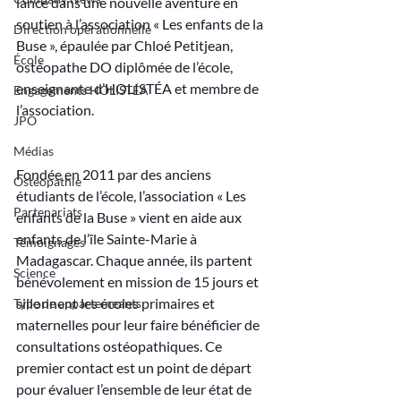
lance dans une nouvelle aventure en 
soutien à l’association « Les enfants de la 
Direction opérationnelle
Buse », épaulée par Chloé Petitjean, 
École
ostéopathe DO diplômée de l’école, 
enseignante d’HOLISTÉA et membre de 
Engagements HOLISTÉA
l’association. 
JPO
Médias
Fondée en 2011 par des anciens 
Ostéopathie
étudiants de l’école, l’association « Les 
Partenariats
enfants de la Buse » vient en aide aux 
enfants de l’île Sainte-Marie à 
Témoignages
Madagascar. Chaque année, ils partent 
Science
bénévolement en mission de 15 jours et 
sillonnent les écoles primaires et 
Type de appartemeants
maternelles pour leur faire bénéficier de 
consultations ostéopathiques. Ce 
premier contact est un point de départ 
pour évaluer l’ensemble de leur état de 