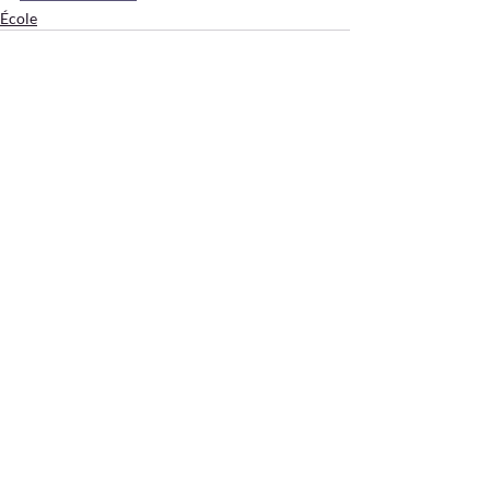
École
Posts récents
Voir tout