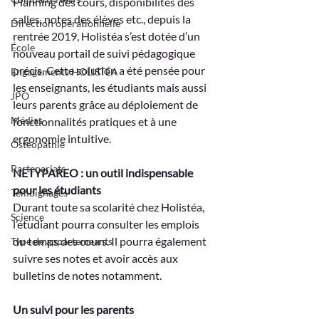
Planning des cours, disponibilités des 
salles, notes des élèves etc., depuis la 
Direction opérationnelle
rentrée 2019, Holistéa s’est dotée d’un 
École
nouveau portail de suivi pédagogique 
précis. Cette solution a été pensée pour 
Engagements HOLISTÉA
les enseignants, les étudiants mais aussi 
JPO
leurs parents grâce au déploiement de 
Médias
fonctionnalités pratiques et à une 
ergonomie intuitive.
Ostéopathie
Partenariats
NETYPAREO : un outil indispensable 
pour les étudiants
Témoignages
Durant toute sa scolarité chez Holistéa, 
Science
l’étudiant pourra consulter les emplois 
du temps des cours. Il pourra également 
Type de appartemeants
suivre ses notes et avoir accès aux 
bulletins de notes notamment.
Un suivi pour les parents