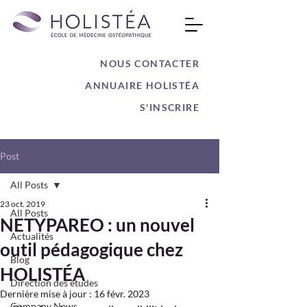
NOUS CONTACTER
ANNUAIRE HOLISTÉA
S'INSCRIRE
Post
All Posts
23 oct. 2019
All Posts
NETYPAREO : un nouvel
Actualités
outil pédagogique chez
Blog
HOLISTÉA
Direction des études
Dernière mise à jour :
16 févr. 2023
Company News