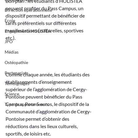
Bon plan : les étudiants d’HOLISTÉA 
peuvent profiter du Pass Campus, un 
Direction opérationnelle
dispositif permettant de bénéficier de 
École
tarifs préférentiels sur différentes 
manifestations (culturelles, sportives 
Engagements HOLISTÉA
etc.). 
JPO
Médias
Ostéopathie
Partenariats
Comme chaque année, les étudiants des 
établissements d’enseignement 
Témoignages
supérieur de l’agglomération de Cergy-
Science
Pontoise peuvent bénéficier du Pass 
Campus. Pour 5 euros, le dispositif de la 
Type de appartemeants
Communauté d’agglomération de Cergy-
Pontoise permet d’obtenir des 
réductions dans les lieux culturels, 
sportifs, de loisirs etc. 