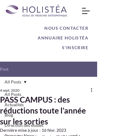
NOUS CONTACTER
ANNUAIRE HOLISTÉA
S'INSCRIRE
Post
All Posts
4 sept. 2020
All Posts
PASS CAMPUS : des
Actualités
réductions toute l’année
Blog
sur les sorties
Direction des études
Dernière mise à jour :
16 févr. 2023
Company News