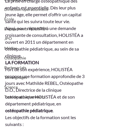
La prise en charge ostéopathique des 
enfants est essentielle. Dès leur plus 
Direction opérationnelle
jeune âge, elle permet d’offrir un capital 
École
santé qui les suivra toute leur vie.
Ainsi, pour répondre à une demande 
Engagements HOLISTÉA
croissante de consultation, HOLISTÉA a 
JPO
ouvert en 2011 un département en 
Médias
ostéopathie pédiatrique, au sein de sa 
clinique.
Ostéopathie
LA FORMATION
Partenariats
Fort de son expérience, HOLISTÉA 
propose une formation approfondie de 3 
Témoignages
jours avec Mathilde REBEL, Ostéopathe 
Science
D.O., Directrice de la clinique 
ostéopathique HOLISTÉA et de son 
Type de appartemeants
département pédiatrique, en 
ostéopathie pédiatrique
.
Les objectifs de la formation sont les 
suivants :