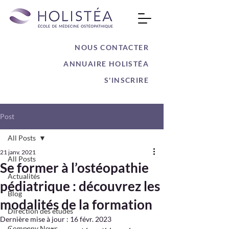
NOUS CONTACTER
ANNUAIRE HOLISTÉA
S'INSCRIRE
Post
All Posts
21 janv. 2021
All Posts
Se former à l’ostéopathie
Actualités
pédiatrique : découvrez les
Blog
modalités de la formation
Direction des études
Dernière mise à jour :
16 févr. 2023
Company News