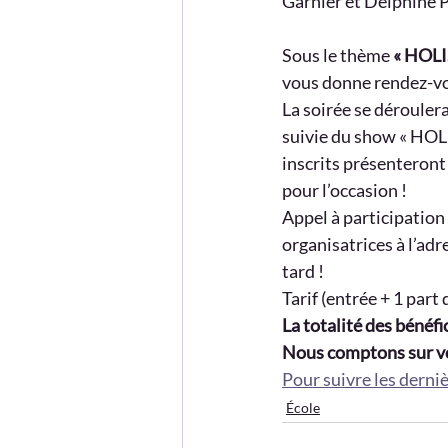
Garnier et Delphine P
Sous le thème 
« HOLIS
vous donne rendez-vo
La soirée se déroulera
suivie du show « HOLI
inscrits présenteront 
pour l’occasion !
Appel à participation 
organisatrices à l’adr
tard !
Tarif (entrée + 1 part
La totalité des bénéf
Nous comptons sur v
Pour suivre les derni
École