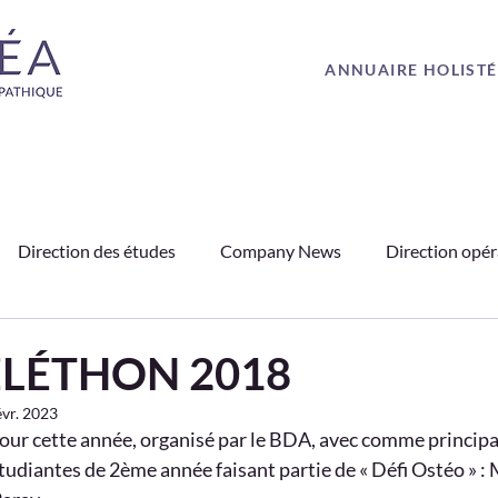
ANNUAIRE HOLIST
Direction des études
Company News
Direction opér
PO
Médias
Ostéopathie
Partenariats
Témoig
TÉLÉTHON 2018
évr. 2023
tour cette année, organisé par le BDA, avec comme principa
tudiantes de 2ème année faisant partie de « Défi Ostéo » :