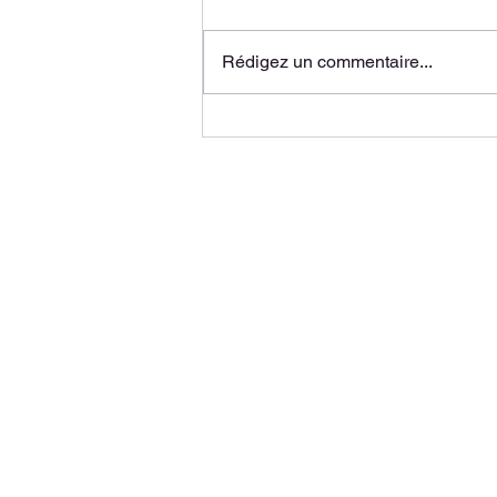
Rédigez un commentaire...
En vidéo : la prise en charge
des grands brûlés
01 34 33 71 50
LE MOT DU D
ECOLE D'EX
46 Av. des Genottes
95800 Cergy
LA VIE ÉTUD
L'ÉQUIPE P