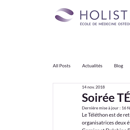
All Posts
Actualités
Blog
14 nov. 2018
Engagements HOLISTÉA
J
Soirée 
Dernière mise à jour :
16 f
Type de appartemeants
Le Téléthon est de re
organisatrices deux é