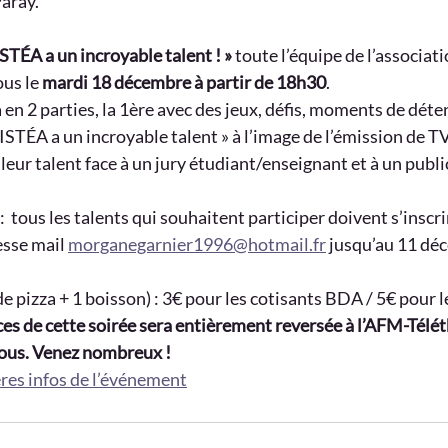
aray.
TÉA a un incroyable talent ! »
 toute l’équipe de l’associat
us le 
mardi 18 décembre à partir de 18h30
.
 en 2 parties, la 1ère avec des jeux, défis, moments de déten
STÉA a un incroyable talent » à l’image de l’émission de TV,
leur talent face à un jury étudiant/enseignant et à un publ
:  tous les talents qui souhaitent participer doivent s’inscr
esse mail 
morganegarnier1996@hotmail.fr
 jusqu’au 11 dé
 de pizza + 1 boisson) : 3€ pour les cotisants BDA / 5€ pour 
ices de cette soirée sera entièrement reversée à l’AFM-Télét
ous. Venez nombreux !
ères infos de l’événement