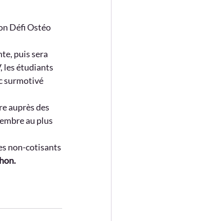
ion Défi Ostéo 
te, puis sera 
 les étudiants 
ic surmotivé 
ire auprès des 
cembre au plus 
les non-cotisants
hon. 