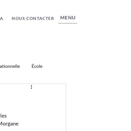
MENU
ÉA
NOUS CONTACTER
ationnelle
École
nages
Science
les 
 Morgane 