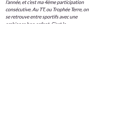
l’année, et c’est ma 4ème participation 
consécutive. Au TT, ou Trophée Terre, on 
se retrouve entre sportifs avec une 
ambiance bon enfant. C’est la 
compétition mais dans la bonne humeur. 
Cette année les distances de trails et de 
VTT étaient plus rudes que les années 
précédentes… 31 km ! Je suis fier de mes 
camarades qui ont réussi à finir la course 
alors qu’ils n’avaient pas atteint cette 
performance lors des entraînements 
préparatoires.
Cet événement rassemble plus de 300 
équipes et brasse de nombreuses 
épreuves comme le Trail, le Kayak, le VTT, 
la course d’orientation, le Run&Bike, 
etc…, Malgré notre niveau sportif 
inférieur à la moyenne on s’en est plutôt 
bien sortis cette année, en arrivant 