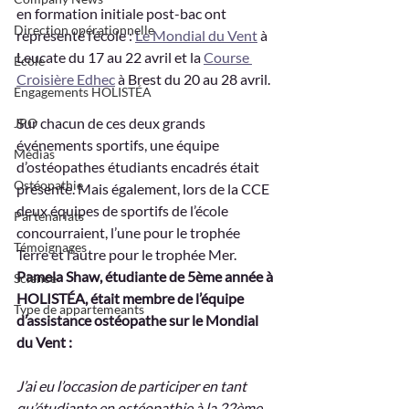
en formation initiale post-bac ont 
Direction opérationnelle
représenté l’école : 
Le Mondial du Vent
 à 
Leucate du 17 au 22 avril et la 
Course 
École
Croisière Edhec
 à Brest du 20 au 28 avril.
Engagements HOLISTÉA
Sur chacun de ces deux grands 
JPO
événements sportifs, une équipe 
Médias
d’ostéopathes étudiants encadrés était 
Ostéopathie
présente. Mais également, lors de la CCE 
deux équipes de sportifs de l’école 
Partenariats
concourraient, l’une pour le trophée 
Témoignages
Terre et l’autre pour le trophée Mer.
Pamela Shaw, étudiante de 5ème année à 
Science
HOLISTÉA, était membre de l’équipe 
Type de appartemeants
d’assistance ostéopathe sur le Mondial 
du Vent :
J’ai eu l’occasion de participer en tant 
qu’étudiante en ostéopathie à la 22ème 