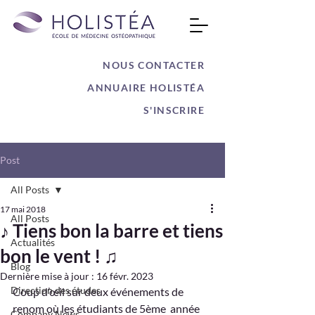
NOUS CONTACTER
ANNUAIRE HOLISTÉA
S'INSCRIRE
Post
All Posts
17 mai 2018
All Posts
♪ Tiens bon la barre et tiens
Actualités
bon le vent ! ♫
Blog
Dernière mise à jour :
16 févr. 2023
Direction des études
Coup d’œil sur deux événements de 
renom où les étudiants de 5ème  année 
Company News