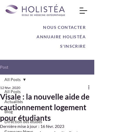
NOUS CONTACTER
ANNUAIRE HOLISTÉA
S'INSCRIRE
Post
All Posts
12 févr. 2020
All Posts
Visale : la nouvelle aide de
Actualités
cautionnement logement
Blog
pour étudiants
Direction des études
Dernière mise à jour :
16 févr. 2023
Company News