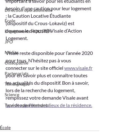
Important à savoir pour les étudiants en 
besoin d’une caution pour leur logement 
Direction opérationnelle
: la Caution Locative Étudiante 
École
(dispositif du Crous-Lokaviz) est 
devenue le dispositif Visale d’Action 
Engagements HOLISTÉA
Logement.
JPO
Médias
Visale reste disponible pour l’année 2020 
pour tous. N’hésitez pas à vous 
Ostéopathie
connecter sur le site officiel 
www.visale.fr
Partenariats
pour en savoir plus et connaître toutes 
les actualités du dispositif. Bon à savoir, 
Témoignages
lors de la recherche du logement, 
Science
remplissez votre demande Visale avant 
la visite de l’état des lieux de la résidence.
Type de appartemeants
École