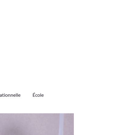
ationnelle
École
nages
Science