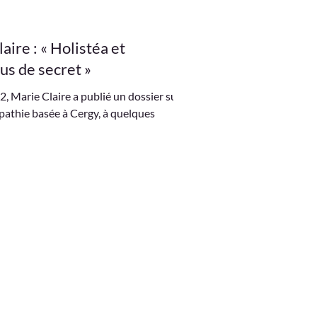
aire : « Holistéa et
lus de secret »
Marie Claire a publié un dossier sur
pathie basée à Cergy, à quelques
E
ACTUALITÉS
ASSOCIATIONS
ET ÉVÈNEMENTS
SANTE