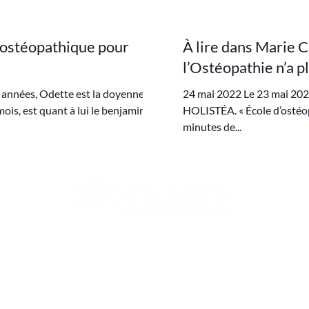
 ostéopathique pour
À lire dans Marie Cl
l’Ostéopathie n’a p
 années, Odette est la doyenne de
24 mai 2022 Le 23 mai 2022, 
is, est quant à lui le benjamin.
HOLISTÉA. « École d’ostéo
minutes de...
IRECTEUR
FORMATION POST-BAC /
CLINIQUE INTERN
MÉDECINE & SPORTS-
FORMATION
CELLENCE
ÉTUDES
PROFESSIONNALI