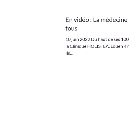
En vidéo : La médecine
tous
10 juin 2022 Du haut de ses 100
la Clinique HOLISTÉA, Louen 4 mo
Ils...
01 34 33 71 50
LE MOT DU D
ECOLE D'EX
46 Av. des Genottes
95800 Cergy