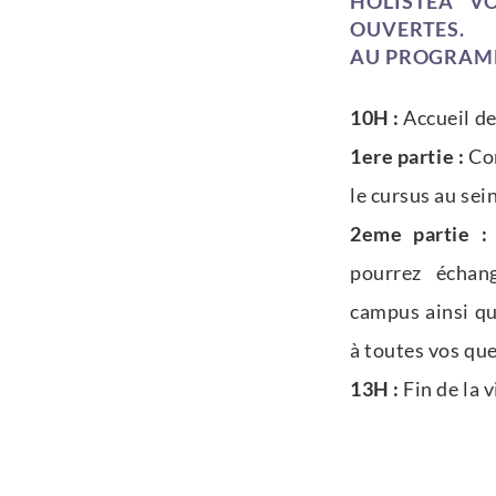
HOLISTÉA V
OUVERTES.
AU PROGRAM
10H :
Accueil de
1ere partie :
Con
le cursus au sei
2eme partie :
pourrez échan
campus ainsi qu
à toutes vos que
13H :
Fin de la v