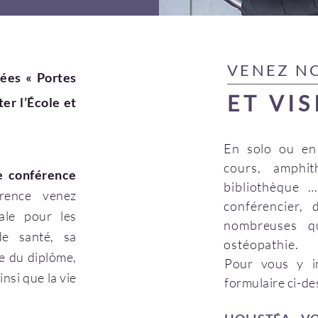
VENEZ N
ées « Portes
ET VIS
er l’École et
En solo ou en 
cours, amphit
e conférence
bibliothèque 
rence venez
conférencier,
iale pour les
nombreuses qu
de santé, sa
ostéopathie.
ce du diplôme,
Pour vous y in
nsi que la vie
formulaire ci-d