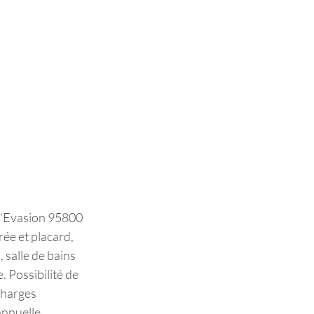
l'Evasion 95800 
e et placard, 
 salle de bains 
. Possibilité de 
charges 
nnuelle. 