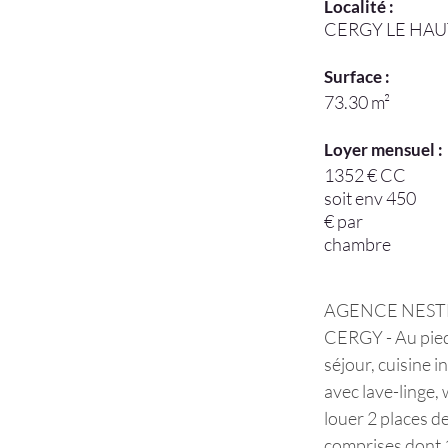
Localité :
CERGY LE HAU
Surface :
73.30 m²
Loyer mensuel :
1352 € CC
soit env 450
€ par
chambre
AGENCE NESTENN 
CERGY - Au pied
séjour, cuisine 
avec lave-linge, 
louer 2 places d
comprises dont 1