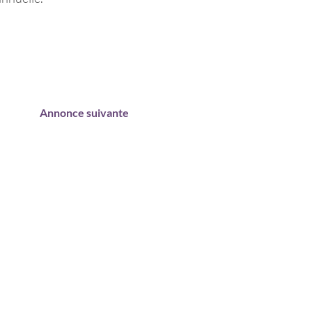
Annonce suivante
E
ACTUALITÉS
ASSOCIATIONS
ET ÉVÈNEMENTS
SANTE