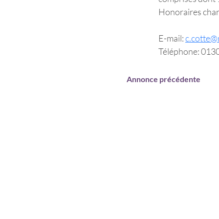
Honoraires charg
E-mail:
c.cotte
Téléphone:
013
Annonce précédente
01 34 33 71 50
LE MOT DU D
ECOLE D'EX
46 Av. des Genottes
95800 Cergy