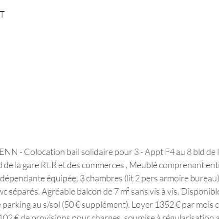
T
- Colocation bail solidaire pour 3 - Appt F4 au 8 bld de 
 de la gare RER et des commerces , Meublé comprenant entré
indépendante équipée, 3 chambres (lit 2 pers armoire bureau),
wc séparés. Agréable balcon de 7 m² sans vis à vis. Disponible
e parking au s/sol (50 € supplément). Loyer 1352 € par mois 
02 € de provisions pour charges, soumise à régularisation a