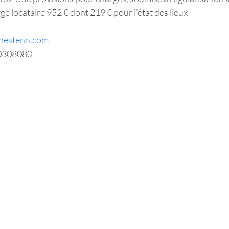
e locataire 952 € dont 219 € pour l'état des lieux
@nestenn.com
0308080
IRECTEUR
FORMATION POST-BAC /
CLINIQUE INTERN
MÉDECINE & SPORTS-
FORMATION
CELLENCE
ÉTUDES
PROFESSIONNALI