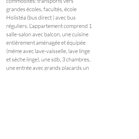
commodités: transports vers 
grandes écoles, facultés, école 
Holistéa (bus direct ) avec bus 
réguliers. L'appartement comprend 1 
salle-salon avec balcon, une cuisine 
entièrement aménagée et équipée 
(même avec lave-vaisselle, lave linge 
et sèche linge), une sdb, 3 chambres, 
une entrée avec grands placards un 
débarras et une cave pour les vélos. 
Très facile de se garer au pied de 
cette résidence sécurisée et calme. 
Annonce précédente
Annonce suivante
Possibilité APL
01 34 33 71 50