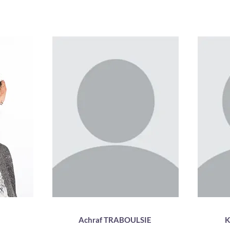
res
Enseignant matières
En
fondamentales
Médecine
Docteur en Pharmacie
alier -
Docteur en Pharmacologie
D.U. for
gateurs
la sant
Formation
 la Prise
eur
Achraf TRABOULSIE
K