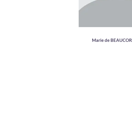
Marie de BEAUCOR
01 34 33 71 50
LE MOT DU D
ECOLE D'EX
46 Av. des Genottes
95800 Cergy