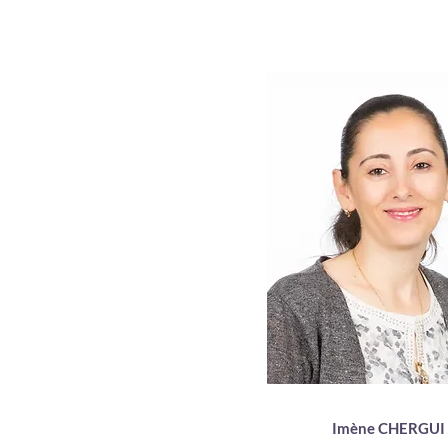
Enseignante matiè
fondamentales
Docteur en médecine - DU 
d’Urgence en Milieu Hospit
DIU Formation des Investi
aux Essais Cliniques - DU 
des Professionnels de santé à
en charge de la Doul
Imène CHERGUI