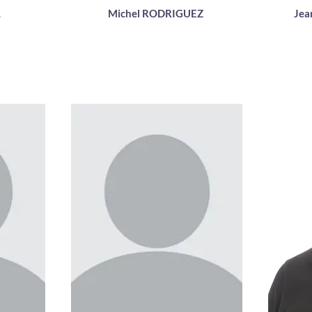
L
Michel RODRIGUEZ
Jea
es
Enseignant matières
Su
fondamentales
DU de 
ie
Docteur en Sciences de la vie
DU de 
B