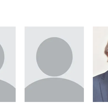
res
Enseignant matières
fondamentales
Docteur en médecine
Chirurgien en
orthopédie traumatologie