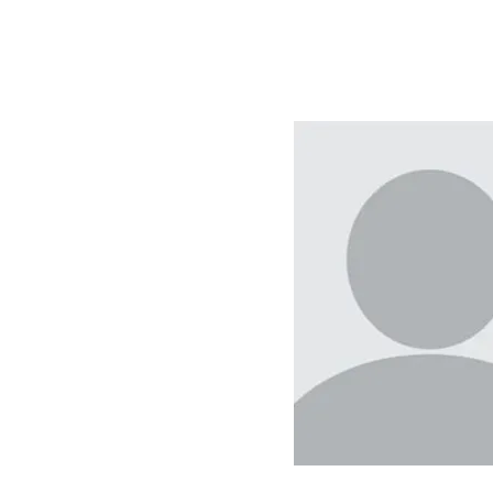
Enseignante matiè
fondamentales
Neuropsychologue