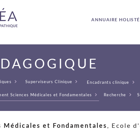
ANNUAIRE HOLIST
ÉDAGOGIQUE
iques
Superviseurs Clinique
Encadrants clinique
ent Sciences Médicales et Fondamentales
Recherche
S
s Médicales et Fondamentales
, Ecole d