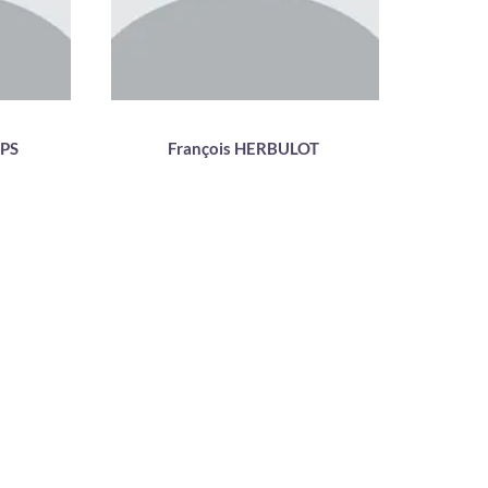
PS
François HERBULOT
IRECTEUR
FORMATION POST-BAC /
CLINIQUE INTERN
MÉDECINE & SPORTS-
FORMATION
CELLENCE
ÉTUDES
PROFESSIONNALI