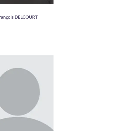
rançois DELCOURT
seignante matières
fondamentales
Doctorat Médecine