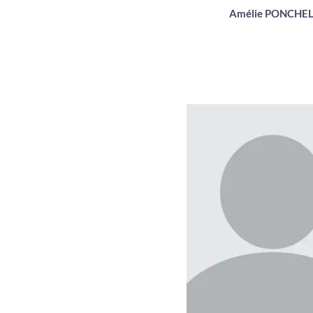
Amélie PONCHE
Enseignant matièr
fondamentales
DEA d'endocrinolog
Capet de Biochimie