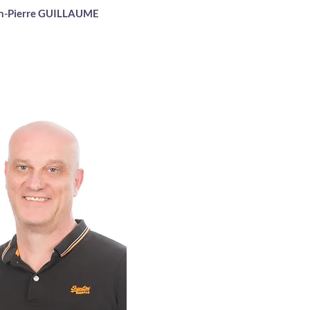
n-Pierre GUILLAUME
perviseur Clinique
Ostéopathe DO
psychosomatique Paris V
hautes études en pratique
sociale
achelor of Sciences