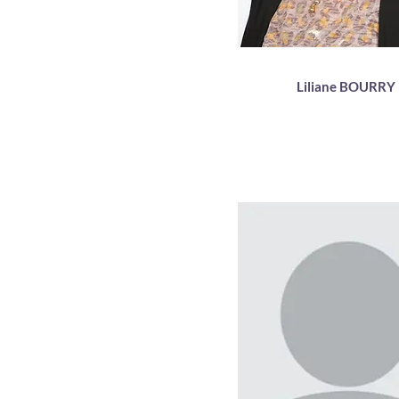
Liliane BOURRY
Enseignante matiè
fondamentales
Médecin généralist
Homéopathe