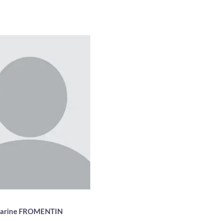
seignante matières
fondamentales
Ostéopathe DO
mation des professionnels de
é à la prise en charge de la
douleur
arine FROMENTIN