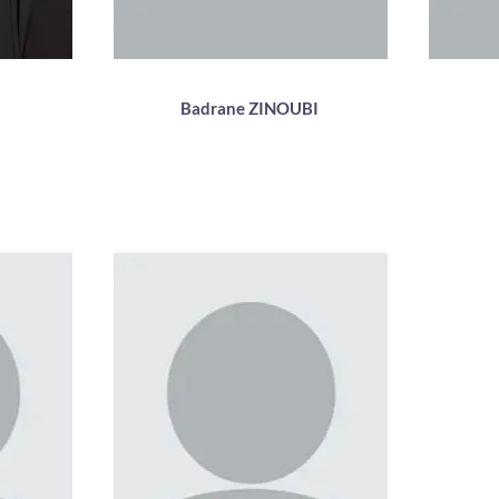
Badrane ZINOUBI
res
Enseignant matières
fondamentales
e
M2 Psycho-Clinique