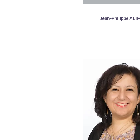
Jean-Philippe ALI
Enseignante matiè
fondamentales
Docteur en médecin
Docteur en biochimie mé
Diplôme d'enseignement de 
Diplôme en recherche clin
rédaction médicale