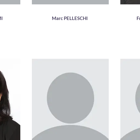
MI
Marc PELLESCHI
F
res
Enseignant matières
En
fondamentales
e
Doctorat STAPS
dicale
l'Anglais
ique et